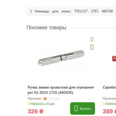
Ножницы
,
для
,
копыт
,
"FELCO"
,
2757
,
460739
Похожие товары
Ручка зажим проволоки для отрезания
Скребок
рог 01-3010 1715 (460435)
Написать отзыв
Написа
Купить
326 ₴
389 