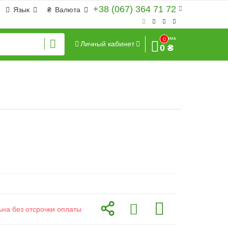
+38 (067) 364 71 72
Язык
₴
Валюта
Сумма
0
Личный кабинет
0 ₴
ьна без отсрочки оплаты