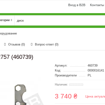
Вход в B2B
Контакты
тегории
борудование
Отзывов (0)
Вопрос-ответ
(0)
757 (460739)
Артикул:
460739
Код:
0000016141
Производители
PL
3 740 ₴
Цена актуал