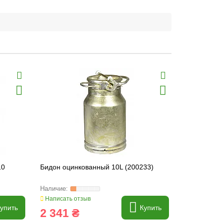
10
Бидон оцинкованный 10L (200233)
Щетка мно
Stilon (200
Написать отзыв
Написать о
упить
Купить
2 341 ₴
192 ₴