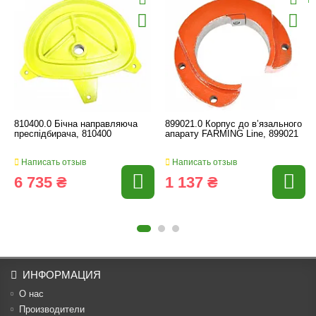
810400.0 Бічна направляюча
899021.0 Корпус до в’язального
преспідбирача, 810400
апарату FARMING Line, 899021
Написать отзыв
Написать отзыв
6 735 ₴
1 137 ₴
ИНФОРМАЦИЯ
О нас
Производители