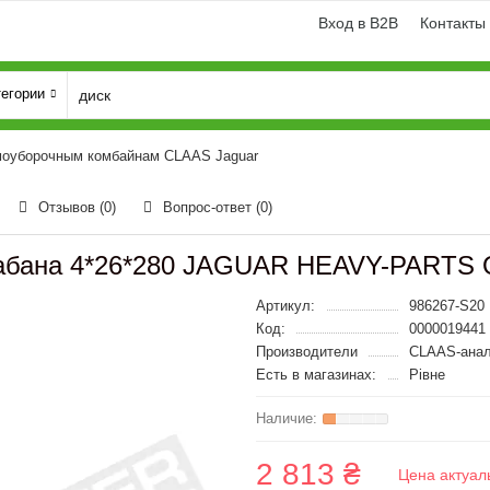
Вход в B2B
Контакты
тегории
рмоуборочным комбайнам CLAAS Jaguar
Отзывов (0)
Вопрос-ответ
(0)
арабана 4*26*280 JAGUAR HEAVY-PARTS
Артикул:
986267-S20
Код:
0000019441
Производители
CLAAS-анал
Есть в магазинах:
Рівне
2 813 ₴
Цена актуал