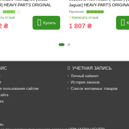
] HEAVY-PARTS ORIGINAL
Jaguar] HEAVY-PARTS ORIGINA
981385
ть отзыв
Написать отзыв
Купить
К
2 ₴
1 807 ₴
ВИС
УЧЕТНАЯ ЗАПИСЬ
а
Личный кабинет
т
История заказов
я пользования сайтом
Список желаемых товаров
сайта
ка
ны.