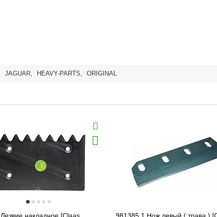
,
JAGUAR
,
HEAVY-PARTS
,
ORIGINAL
Лезвие накладное [Claas
981385.1 Нож левый ( трава ) [