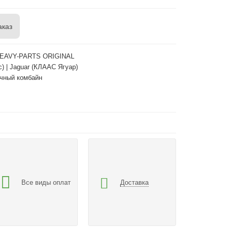
аказ
HEAVY-PARTS ORIGINAL
с) | Jaguar (КЛААС Ягуар)
чный комбайн
Все виды оплат
Доставка