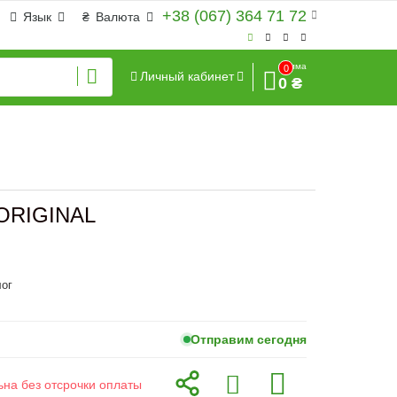
+38 (067) 364 71 72
Язык
₴
Валюта
Сумма
0
Личный кабинет
0 ₴
 ORIGINAL
ог
Отправим сегодня
ьна без отсрочки оплаты