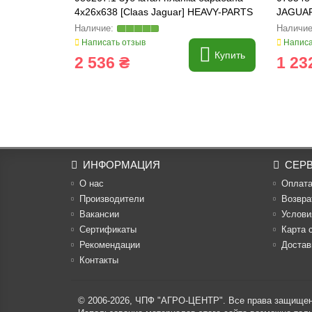
4x26x638 [Claas Jaguar] HEAVY-PARTS
JAGUAR
ORIGINAL, 986267
Написать отзыв
Написа
Купить
2 536 ₴
1 23
ИНФОРМАЦИЯ
СЕР
О нас
Оплат
Производители
Возвра
Вакансии
Услови
Cертификаты
Карта 
Рекомендации
Достав
Контакты
© 2006-2026,
ЧПФ "АГРО-ЦЕНТР"
. Все права защище