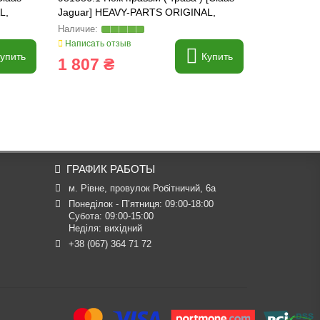
L,
Jaguar] HEAVY-PARTS ORIGINAL,
ножа [Claa
981386
ORIGINAL, 
Написать отзыв
Написать о
упить
Купить
1 807 ₴
664 ₴
ГРАФИК РАБОТЫ
м. Рівне, провулок Робітничий, 6а
Понеділок - П’ятниця: 09:00-18:00

Субота: 09:00-15:00

Неділя: вихідний
+38 (067) 364 71 72