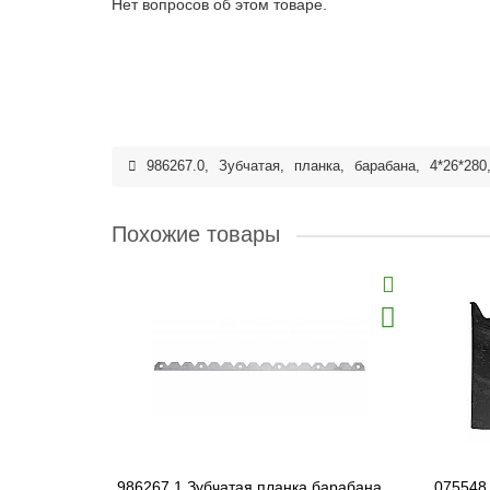
Нет вопросов об этом товаре.
986267.0
,
Зубчатая
,
планка
,
барабана
,
4*26*280
Похожие товары
986267.1 Зубчатая планка барабана
075548 