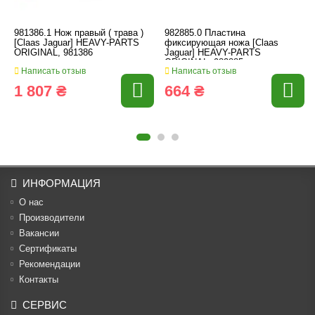
981386.1 Нож правый ( трава )
982885.0 Пластина
[Claas Jaguar] HEAVY-PARTS
фиксирующая ножа [Claas
ORIGINAL, 981386
Jaguar] HEAVY-PARTS
ORIGINAL, 982885
Написать отзыв
Написать отзыв
1 807 ₴
664 ₴
ИНФОРМАЦИЯ
О нас
Производители
Вакансии
Cертификаты
Рекомендации
Контакты
СЕРВИС