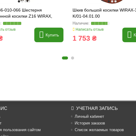
36-010-066 Шестерня
Шкив большой косилки WIRAX-3
онной косилки Z16 WIRAX,
K/01-04.01.00
0660
ть отзыв
Написать отзыв
Купить
К
₴
1 753 ₴
ВИС
УЧЕТНАЯ ЗАПИСЬ
а
Личный кабинет
т
История заказов
я пользования сайтом
Список желаемых товаров