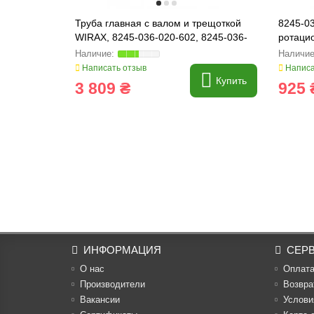
Труба главная с валом и трещоткой
8245-0
WIRAX, 8245-036-020-602, 8245-036-
ротаци
020-684, 5036020590
503601
Написать отзыв
Написа
Купить
3 809 ₴
925 
ИНФОРМАЦИЯ
СЕР
О нас
Оплат
Производители
Возвра
Вакансии
Услови