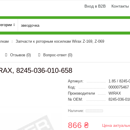
Вход в B2B
Контакты
тегории
илкам
Запчасти к роторным косилкам Wirax Z-169, Z-069
Отзывов (0)
Вопрос-ответ
(0)
RAX, 8245-036-010-658
Артикул:
1.85 / 8245-
Код:
0000075467
Производители
WIRAX
№ OEM:
8245-036-01
866 ₴
Цена актуальн