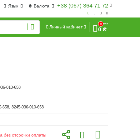
+38 (067) 364 71 72
Язык
₴
Валюта
Сумма
0
Личный кабинет
0 ₴
036-010-658
0-658, 8245-036-010-658
а без отсрочки оплаты