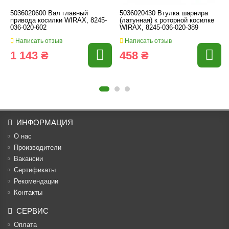
5036020600 Вал главный
5036020430 Втулка шарнира
привода косилки WIRAX, 8245-
(латунная) к роторной косилке
036-020-602
WIRAX, 8245-036-020-389
Написать отзыв
Написать отзыв
1 143 ₴
458 ₴
ИНФОРМАЦИЯ
О нас
Производители
Вакансии
Cертификаты
Рекомендации
Контакты
СЕРВИС
Оплата