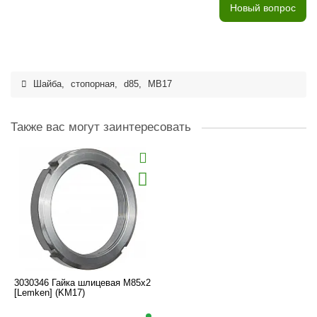
Новый вопрос
Шайба
,
стопорная
,
d85
,
MB17
Также вас могут заинтересовать
3030346 Гайка шлицевая M85x2
[Lemken] (KM17)