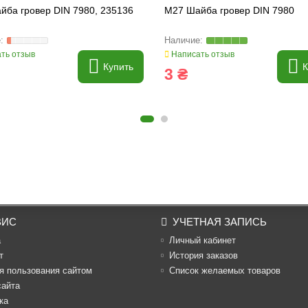
йба гровер DIN 7980, 235136
M27 Шайба гровер DIN 7980
ть отзыв
Написать отзыв
Купить
К
3 ₴
ВИС
УЧЕТНАЯ ЗАПИСЬ
а
Личный кабинет
т
История заказов
я пользования сайтом
Список желаемых товаров
сайта
ка