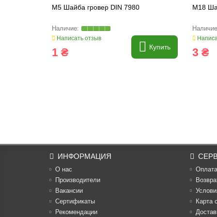
M5 Шайба гровер DIN 7980
M18 Ша
Написать отзыв
Написа
Купить
1 ₴
3 ₴
ИНФОРМАЦИЯ
СЕР
О нас
Оплат
Производители
Возвра
Вакансии
Услови
Cертификаты
Карта 
Рекомендации
Достав