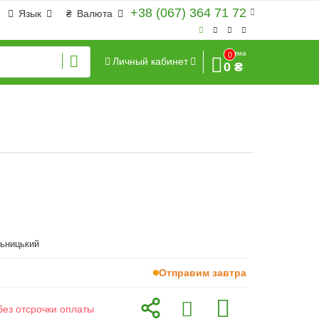
+38 (067) 364 71 72
Язык
₴
Валюта
Сумма
0
Личный кабинет
0 ₴
льницький
Отправим завтра
без отсрочки оплаты