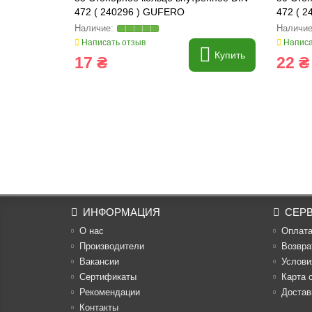
472 ( 240296 ) GUFERO
472 ( 
Написать отзыв
Написа
Купить
17 ₴
22 ₴
ИНФОРМАЦИЯ
СЕР
О нас
Оплат
Производители
Возвра
Вакансии
Услови
Cертификаты
Карта 
Рекомендации
Достав
Контакты