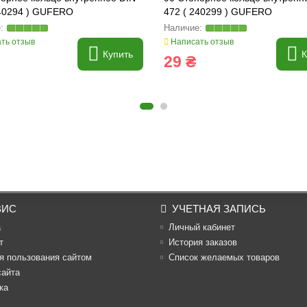
240294 ) GUFERO
472 ( 240299 ) GUFERO
ть отзыв
Написать отзыв
Купить
К
29 ₴
ВИС
УЧЕТНАЯ ЗАПИСЬ
а
Личный кабинет
т
История заказов
я пользования сайтом
Список желаемых товаров
сайта
ка