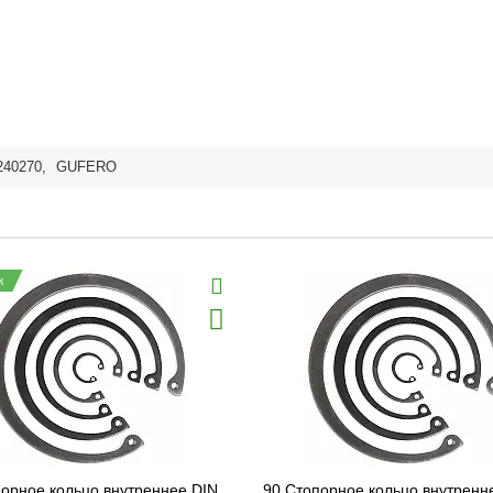
240270
,
GUFERO
ж
порное кольцо внутреннее DIN
90 Стопорное кольцо внутренн