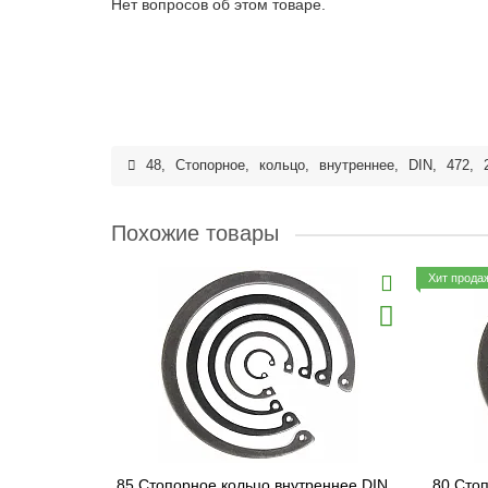
Нет вопросов об этом товаре.
48
,
Стопорное
,
кольцо
,
внутреннее
,
DIN
,
472
,
Похожие товары
Хит прода
85 Стопорное кольцо внутреннее DIN
80 Сто