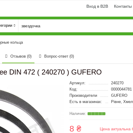
Вход в B2B
Контакты
тегории
орные кольца
Отзывов (0)
Вопрос-ответ
(0)
ее DIN 472 ( 240270 ) GUFERO
Артикул:
240270
Код:
0000044781
Производители
GUFERO
Есть в магазинах:
Рівне, Хме
8 ₴
Цена актуальна 