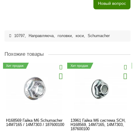
Новый вопрос
10797
,
Направляюча
,
головки
,
коси
,
Schumacher
Похожие товары
Хит продаж
Хит продаж
H168569 Гайка М6 Schumacher
13961 Гайка M6 система SCH,
14M7165 / 14M7303 / 187600100
H168569, 14M7165, 14M7303,
187600100