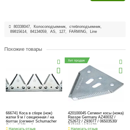
80338047
,
Колосоподъемник
,
стеблоподъемник
,
89815614
,
84134059
,
AS
,
127
,
FARMING
,
Line
Похожие товары
Хит продаж
666741 Коса в сборе (нож)
420100045 Сегмент косы (ножа)
жатки 9 м / секционная / на
Rasspe Germany AZ40032 /
болтах (сегмент Schumacher
Z52672 / Z93077 / 06503530/
Original) [Claas]
Z47493 / AZ4172
Написать отзыв
Написать отзыв