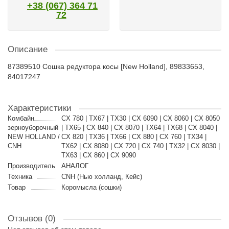
+38 (067) 364 71
72
Описание
87389510 Сошка редуктора косы [New Holland], 89833653,
84017247
Характеристики
Комбайн
CX 780 | TX67 | TX30 | CX 6090 | CX 8060 | CX 8050
зерноуборочный
| TX65 | CX 840 | CX 8070 | TX64 | TX68 | CX 8040 |
NEW HOLLAND /
CX 820 | TX36 | TX66 | CX 880 | CX 760 | TX34 |
CNH
TX62 | CX 8080 | CX 720 | CX 740 | TX32 | CX 8030 |
TX63 | CX 860 | CX 9090
Производитель
АНАЛОГ
Техника
CNH (Нью холланд, Кейс)
Товар
Коромысла (сошки)
Отзывов (0)