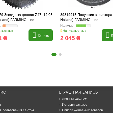
9 Звездочка цепная Z47 t19.05
89819915 Полушкив вариатора
lland] FARMING Line
Holland] FARMING Line
ть отзыв
Написать отзыв
Купить
К
1 ₴
2 045 ₴
ВИС
УЧЕТНАЯ ЗАПИСЬ
а
Личный кабинет
т
История заказов
я пользования сайтом
Список желаемых товаров