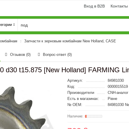
Вход в B2B
Контакты
тегории
комбайнам
Запчасти к зерновым комбайнам New Holland, CASE
Отзывов (0)
Вопрос-ответ
(0)
0 d30 t15.875 [New Holland] FARMING Li
Артикул:
84981030
Код:
0000015519
Производители
CNH-аналог
Есть в магазинах:
Рівне
№ OEM:
84981030 Ne