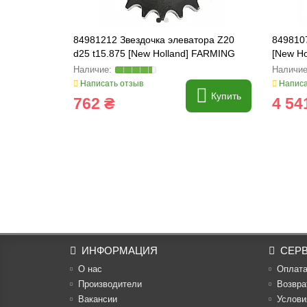
84981212 Звездочка элеватора Z20
8498107
d25 t15.875 [New Holland] FARMING
[New Ho
Line
Написать отзыв
Написа
Купить
762 ₴
4 54
ИНФОРМАЦИЯ
СЕР
О нас
Оплат
Производители
Возвра
Вакансии
Услови