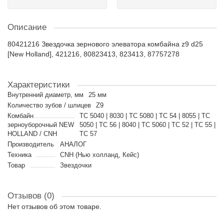
Описание
80421216 Звездочка зернового элеватора комбайна z9 d25
[New Holland], 421216, 80823413, 823413, 87757278
Характеристики
Внутренний диаметр, мм
25 мм
Количество зубов / шлицев
Z9
Комбайн
TC 5040 | 8030 | TC 5080 | TC 54 | 8055 | TC
зерноуборочный NEW
5050 | TC 56 | 8040 | TC 5060 | TC 52 | TC 55 |
HOLLAND / CNH
TC 57
Производитель
АНАЛОГ
Техника
CNH (Нью холланд, Кейс)
Товар
Звездочки
Отзывов (0)
Нет отзывов об этом товаре.