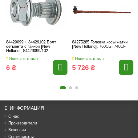
84429099 + 84429102 Болт
84275285 Головка косы жатки
сегмента с гайкой [New
[New Holland], 760CG, 740CF
Holland], 84429099/102
Написать отзыв
Написать отзыв
6 ₴
5 726 ₴
ИНФОРМАЦИЯ
О нас
Производители
Вакансии
Cертификаты