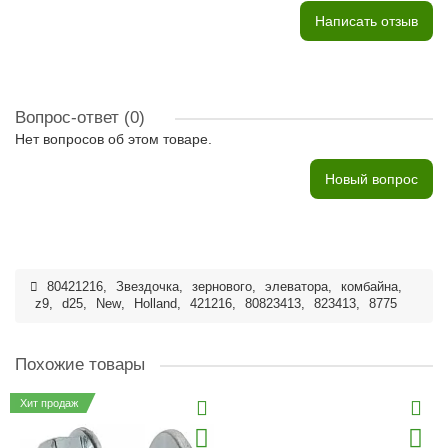
Написать отзыв
Вопрос-ответ
(0)
Нет вопросов об этом товаре.
Новый вопрос
80421216
,
Звездочка
,
зернового
,
элеватора
,
комбайна
,
z9
,
d25
,
New
,
Holland
,
421216
,
80823413
,
823413
,
8775
Похожие товары
Хит продаж