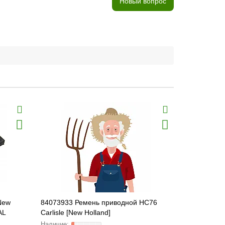
Новый вопрос
Хит продаж
New
84073933 Ремень приводной HC76
87378124 В
AL
Carlisle [New Holland]
[New Hollan