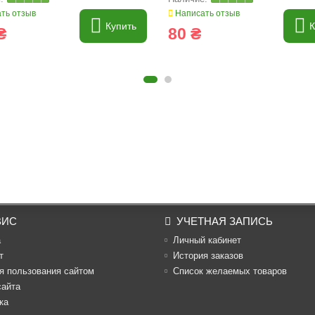
ть отзыв
Написать отзыв
Купить
К
₴
80 ₴
ВИС
УЧЕТНАЯ ЗАПИСЬ
а
Личный кабинет
т
История заказов
я пользования сайтом
Список желаемых товаров
сайта
ка