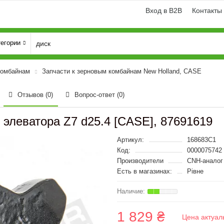
Вход в B2B
Контакты
тегории
комбайнам
Запчасти к зерновым комбайнам New Holland, CASE
Отзывов (0)
Вопрос-ответ
(0)
 элеватора Z7 d25.4 [CASE], 87691619
Артикул:
168683C1
Код:
0000075742
Производители
CNH-аналог
Есть в магазинах:
Рівне
1 829 ₴
Цена актуал