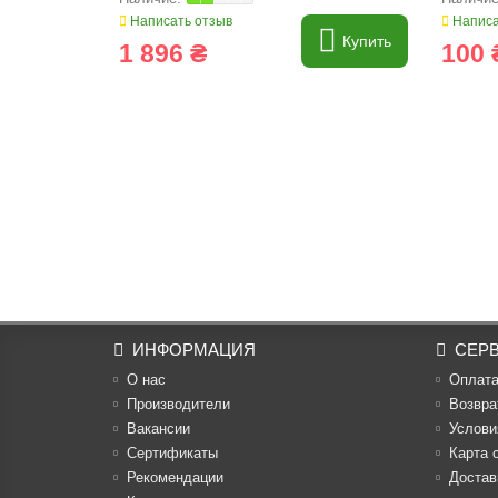
Написать отзыв
Написа
Купить
1 896 ₴
100 
ИНФОРМАЦИЯ
СЕР
О нас
Оплат
Производители
Возвра
Вакансии
Услови
Cертификаты
Карта 
Рекомендации
Достав