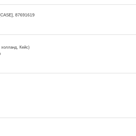
[CASE], 87691619
 холланд, Кейс)
и