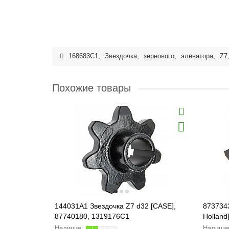
168683C1
,
Звездочка
,
зернового
,
элеватора
,
Z7
Похожие товары
144031A1 Звездочка Z7 d32 [CASE],
873734
87740180, 1319176C1
Hollan