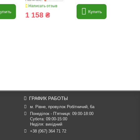
Написать отзыв
Написать о
упить
Купить
1 158 ₴
105 ₴
ГРАФИК РАБОТЫ
м. Рівне, провулок Робітничий, 6а
Понеділок - П’ятниця: 09:00-18:00

Субота: 09:00-15:00

Неділя: вихідний
+38 (067) 364 71 72