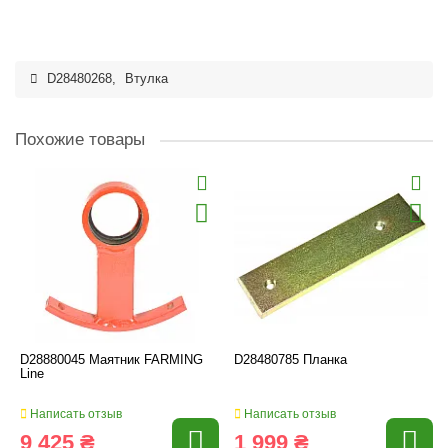
D28480268
,
Втулка
Похожие товары
D28880045 Маятник FARMING
D28480785 Планка
Line
Написать отзыв
Написать отзыв
9 425 ₴
1 999 ₴