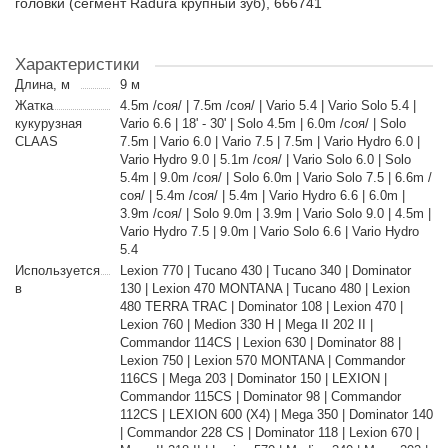
головки (сегмент Radura крупный зуб), 666741
Характеристики
Длина, м
9 м
Жатка
4.5m /соя/ | 7.5m /соя/ | Vario 5.4 | Vario Solo 5.4 |
кукурузная
Vario 6.6 | 18' - 30' | Solo 4.5m | 6.0m /соя/ | Solo
CLAAS
7.5m | Vario 6.0 | Vario 7.5 | 7.5m | Vario Hydro 6.0 |
Vario Hydro 9.0 | 5.1m /соя/ | Vario Solo 6.0 | Solo
5.4m | 9.0m /соя/ | Solo 6.0m | Vario Solo 7.5 | 6.6m /
соя/ | 5.4m /соя/ | 5.4m | Vario Hydro 6.6 | 6.0m |
3.9m /соя/ | Solo 9.0m | 3.9m | Vario Solo 9.0 | 4.5m |
Vario Hydro 7.5 | 9.0m | Vario Solo 6.6 | Vario Hydro
5.4
Используется
Lexion 770 | Tucano 430 | Tucano 340 | Dominator
в
130 | Lexion 470 MONTANA | Tucano 480 | Lexion
480 TERRA TRAC | Dominator 108 | Lexion 470 |
Lexion 760 | Medion 330 H | Mega II 202 II |
Commandor 114CS | Lexion 630 | Dominator 88 |
Lexion 750 | Lexion 570 MONTANA | Commandor
116CS | Mega 203 | Dominator 150 | LEXION |
Commandor 115CS | Dominator 98 | Commandor
112CS | LEXION 600 (X4) | Mega 350 | Dominator 140
| Commandor 228 CS | Dominator 118 | Lexion 670 |