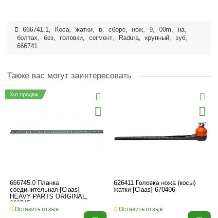
666741.1
,
Коса
,
жатки
,
в
,
сборе
,
нож
,
9
,
00m
,
на
,
болтах
,
без
,
головки
,
сегмент
,
Radura
,
крупный
,
зуб
,
666741
Также вас могут заинтересовать
Хит продаж
666745.0 Планка
626411 Головка ножа (косы)
соединительная [Claas]
жатки [Claas] 670406
HEAVY-PARTS ORIGINAL,
666745
Оставить отзыв
Оставить отзыв