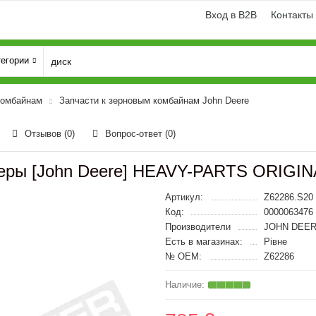
Вход в B2B
Контакты
тегории
комбайнам
Запчасти к зерновым комбайнам John Deere
Отзывов (0)
Вопрос-ответ
(0)
еры [John Deere] HEAVY-PARTS ORIGIN
Артикул:
Z62286.S20
Код:
0000063476
Производители
JOHN DEER
Есть в магазинах:
Рівне
№ OEM:
Z62286