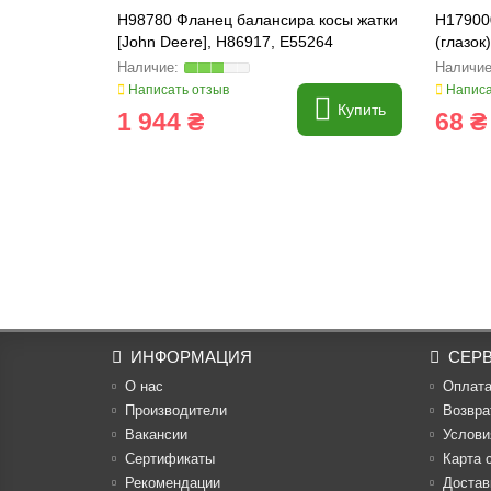
H98780 Фланец балансира косы жатки
H17900
[John Deere], H86917, E55264
(глазок
Написать отзыв
Написа
Купить
1 944 ₴
68 ₴
ИНФОРМАЦИЯ
СЕР
О нас
Оплат
Производители
Возвра
Вакансии
Услови
Cертификаты
Карта 
Рекомендации
Достав