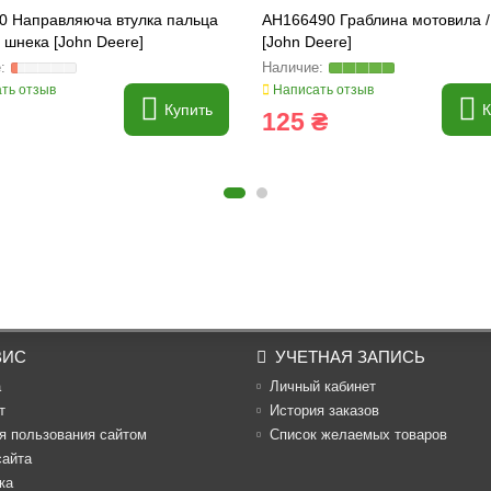
0 Направляюча втулка пальца
AH166490 Граблина мотовила /
) шнека [John Deere]
[John Deere]
ть отзыв
Написать отзыв
Купить
К
125 ₴
ВИС
УЧЕТНАЯ ЗАПИСЬ
а
Личный кабинет
т
История заказов
я пользования сайтом
Список желаемых товаров
сайта
ка