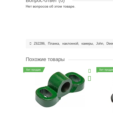
Вопрос-ответ
(0)
Нет вопросов об этом товаре.
Z62286
,
Планка
,
наклонной
,
камеры
,
John
,
Dee
Похожие товары
Хит продаж
Хит прода