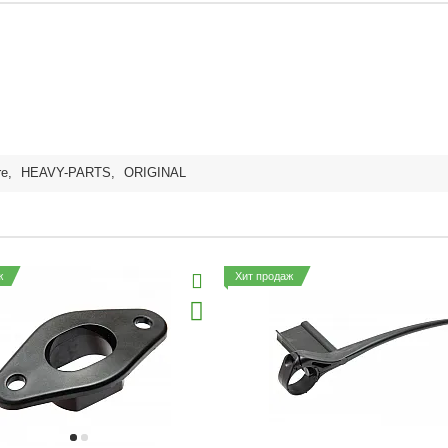
re
,
HEAVY-PARTS
,
ORIGINAL
ж
Хит продаж