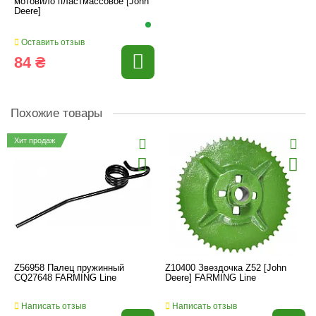
мотовило пластмассовое [John
Deere]
Оставить отзыв
84 ₴
Похожие товары
Хит продаж
Z56958 Палец пружинный
Z10400 Звездочка Z52 [John
CQ27648 FARMING Line
Deere] FARMING Line
Написать отзыв
Написать отзыв