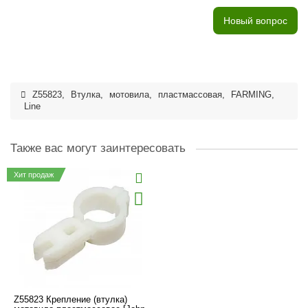
Новый вопрос
Z55823
,
Втулка
,
мотовила
,
пластмассовая
,
FARMING
,
Line
Также вас могут заинтересовать
Хит продаж
Z55823 Крепление (втулка)