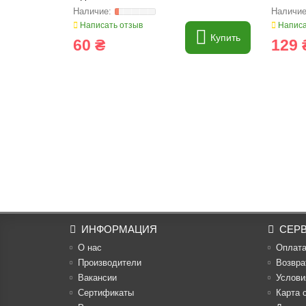
FARMING Line
Написать отзыв
Написа
Купить
60 ₴
129 
ИНФОРМАЦИЯ
СЕР
О нас
Оплат
Производители
Возвра
Вакансии
Услови
Cертификаты
Карта 