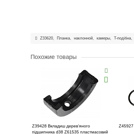
Z33620
,
Планка
,
наклонной
,
камеры
,
T-подібна
,
Похожие товары
Z39428 Вкладиш дерев’яного
Z45927
підшипника d38 Z61535 пластмасовий