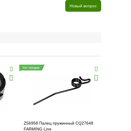
Новый вопрос
Хит продаж
Z56958 Палец пружинный CQ27648
Z10400 Зве
FARMING Line
FARMING L