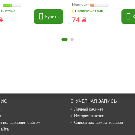
ть отзыв
Написать отзыв
Купить
К
₴
74 ₴
ВИС
УЧЕТНАЯ ЗАПИСЬ
а
Личный кабинет
т
История заказов
я пользования сайтом
Список желаемых товаров
сайта