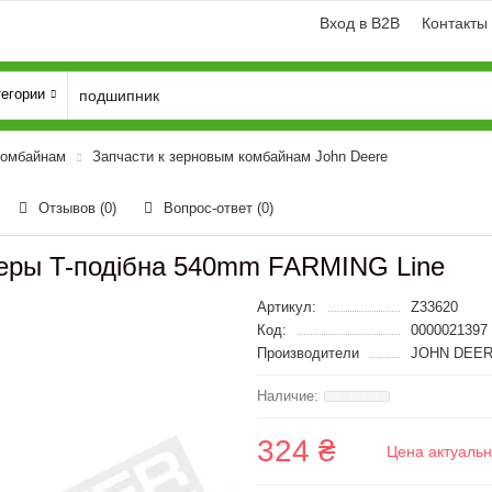
Вход в B2B
Контакты
тегории
комбайнам
Запчасти к зерновым комбайнам John Deere
Отзывов (0)
Вопрос-ответ
(0)
еры T-подібна 540mm FARMING Line
Артикул:
Z33620
Код:
0000021397
Производители
JOHN DEER
324 ₴
Цена актуальн