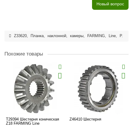
Новый вопрос
Z33620
,
Планка
,
наклонной
,
камеры
,
FARMING
,
Line
,
P.
Похожие товары
T29394 Шестерня коническая
Z46410 Шестерня
Z18 FARMING Line