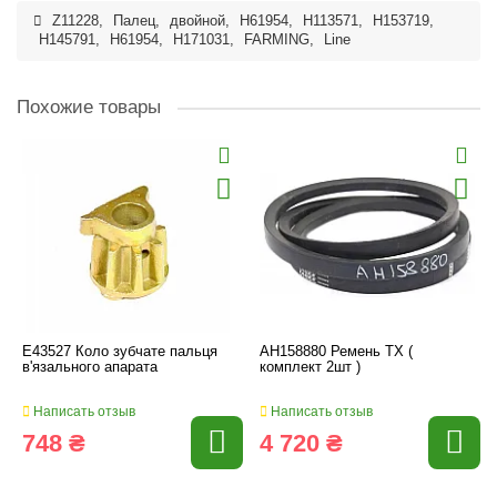
Z11228
,
Палец
,
двойной
,
H61954
,
H113571
,
H153719
,
H145791
,
H61954
,
H171031
,
FARMING
,
Line
Похожие товары
E43527 Коло зубчате пальця
AH158880 Ремень TX (
в'язального апарата
комплект 2шт )
Написать отзыв
Написать отзыв
748 ₴
4 720 ₴