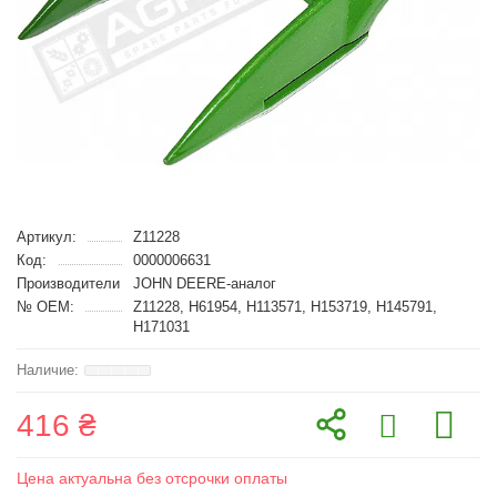
Артикул:
Z11228
Код:
0000006631
Производители
JOHN DEERE-аналог
№ OEM:
Z11228, H61954, H113571, H153719, H145791,
H171031
416 ₴
Цена актуальна без отсрочки оплаты