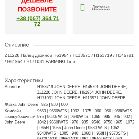
ДЕШЕВЛЕ
Доставка
ПОЗВОНИТЕ
+38 (067) 364 71
72
Описание
Z11228 Палец двойной H61954 / H113571 / H153719 / H145791
/ H61954 / H171031 FARMING Line
Характеристики
Аналоги
H153719 JOHN DEERE, H145791 JOHN DEERE,
Z11228 JOHN DEERE, H61954 JOHN DEERE,
H171031 JOHN DEERE, H113571 JOHN DEERE
Жатка John Deere
925 | 930 | 800
Комбайн
9550 | 9660WTS | 1032 | 1075 | 960 | 950 | 9680WTS |
зерноуборочный
975 | 9680i WTS | 9640WTS | 1065 | 985 | 945 | 932 |
John Deere
1042 | 9660IWTS | 970 | 935 | 9540 | 9750 | 965 | 1072
| 965H | 1055 | John Deere | 9580 WTS | 1052 |
9640IWTS | 1085 | 940 | 1068H | 968H | 9570STS |
9560I WTS | 9560WTS | 952 | 9540I WTS | 942