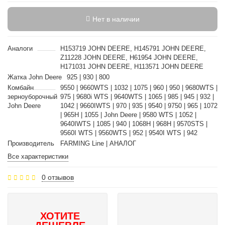
Нет в наличии
Аналоги
H153719 JOHN DEERE, H145791 JOHN DEERE,
Z11228 JOHN DEERE, H61954 JOHN DEERE,
H171031 JOHN DEERE, H113571 JOHN DEERE
Жатка John Deere
925 | 930 | 800
Комбайн
9550 | 9660WTS | 1032 | 1075 | 960 | 950 | 9680WTS |
зерноуборочный
975 | 9680i WTS | 9640WTS | 1065 | 985 | 945 | 932 |
John Deere
1042 | 9660IWTS | 970 | 935 | 9540 | 9750 | 965 | 1072
| 965H | 1055 | John Deere | 9580 WTS | 1052 |
9640IWTS | 1085 | 940 | 1068H | 968H | 9570STS |
9560I WTS | 9560WTS | 952 | 9540I WTS | 942
Производитель
FARMING Line | АНАЛОГ
Все характеристики
0 отзывов
ХОТИТЕ