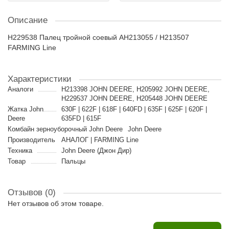
Описание
H229538 Палец тройной соевый AH213055 / H213507
FARMING Line
Характеристики
Аналоги
H213398 JOHN DEERE, H205992 JOHN DEERE,
H229537 JOHN DEERE, H205448 JOHN DEERE
Жатка John
630F | 622F | 618F | 640FD | 635F | 625F | 620F |
Deere
635FD | 615F
Комбайн зерноуборочный John Deere
John Deere
Производитель
АНАЛОГ | FARMING Line
Техника
John Deere (Джон Дир)
Товар
Пальцы
Отзывов (0)
Нет отзывов об этом товаре.