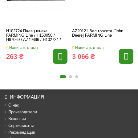
H102724 Палец шнека
AZ20121 Вал грохота [John
FARMING Line / H150050 /
Deere] FARMING Line
H87069 / AZ49886 / H102724 /
Написать отзыв
Написать отзыв
263 ₴
3 066 ₴
ИНФОРМАЦИЯ
О нас
Производители
Вакансии
Cертификаты
Рекомендации