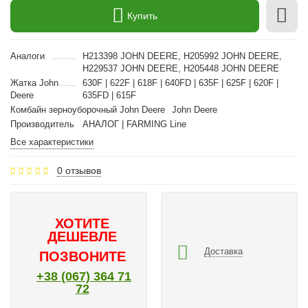
Купить
Аналоги
H213398 JOHN DEERE, H205992 JOHN DEERE,
H229537 JOHN DEERE, H205448 JOHN DEERE
Жатка John
630F | 622F | 618F | 640FD | 635F | 625F | 620F |
Deere
635FD | 615F
Комбайн зерноуборочный John Deere
John Deere
Производитель
АНАЛОГ | FARMING Line
Все характеристики
0 отзывов
ХОТИТЕ
ДЕШЕВЛЕ
Доставка
ПОЗВОНИТЕ
+38 (067) 364 71
72