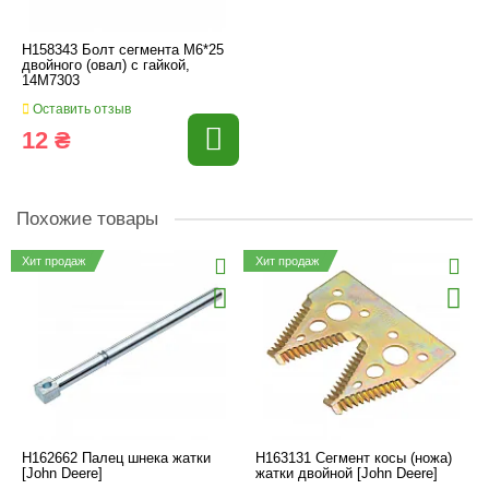
H158343 Болт сегмента M6*25
двойного (овал) с гайкой,
14M7303
Оставить отзыв
12 ₴
Похожие товары
Хит продаж
Хит продаж
H162662 Палец шнека жатки
H163131 Сегмент косы (ножа)
[John Deere]
жатки двойной [John Deere]