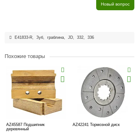
Новый вопрос
E41833-R
,
Зуб
,
граблина
,
JD
,
332
,
336
Похожие товары
AZ45587 Подшипник
AZ42241 Тормозной диск
деревянный