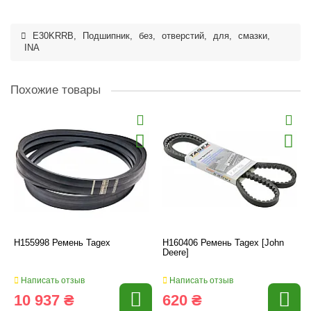
E30KRRB
,
Подшипник
,
без
,
отверстий
,
для
,
смазки
,
INA
Похожие товары
H155998 Ремень Tagex
H160406 Ремень Tagex [John
Deere]
Написать отзыв
Написать отзыв
10 937 ₴
620 ₴