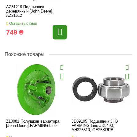
AZ31216 Подшипник
деревянный [John Deere],
AZ21612
Оставить отзыв
749 ₴
Похожие товары
Z10081 Полушкив вариатора
JD39105 Подшипник JHB
[John Deere] FARMING Line
FARMING Line JD9490,
AH225510, GE25KRRB