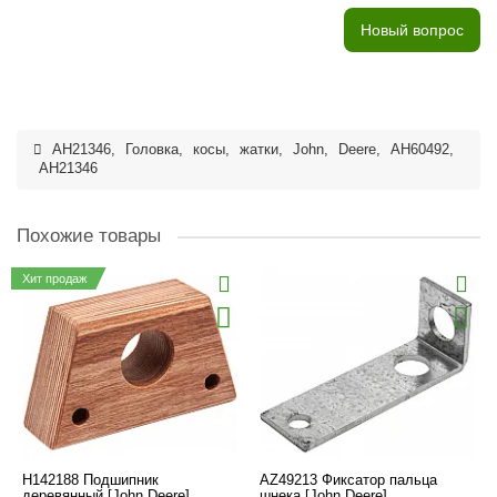
Новый вопрос
AH21346
,
Головка
,
косы
,
жатки
,
John
,
Deere
,
AH60492
,
AH21346
Похожие товары
Хит продаж
H142188 Подшипник
AZ49213 Фиксатор пальца
деревянный [John Deere],
шнека [John Deere]