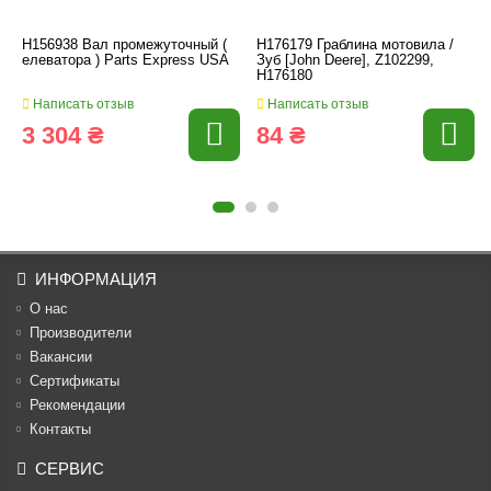
H156938 Вал промежуточный (
H176179 Граблина мотовила /
елеватора ) Parts Express USA
Зуб [John Deere], Z102299,
H176180
Написать отзыв
Написать отзыв
3 304 ₴
84 ₴
ИНФОРМАЦИЯ
О нас
Производители
Вакансии
Cертификаты
Рекомендации
Контакты
СЕРВИС