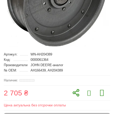
Артикул:
WN-AH204389
Код:
0000061364
Производители
JOHN DEERE-аналог
№ OEM:
AH166439, AH204389
2 705 ₴
Цена актуальна без отсрочки оплаты