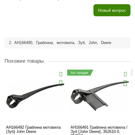
Новый вопрос
AH166490
,
Граблина
,
мотовила
,
Зуб
,
John
,
Deere
Похожие товары
Хит продаж
AH166492 Граблина мотовила
AH166491 Граблина мотовила /
(Зуб) John Deere
Зуб [John Deere], 352610.0,