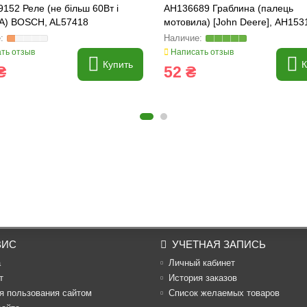
152 Реле (не більш 60Вт і
AH136689 Граблина (палець
2А) BOSCH, AL57418
мотовила) [John Deere], AH153
AH136689, 615251, 1989438C1
ть отзыв
Написать отзыв
Купить
К
₴
52 ₴
ВИС
УЧЕТНАЯ ЗАПИСЬ
а
Личный кабинет
т
История заказов
я пользования сайтом
Список желаемых товаров