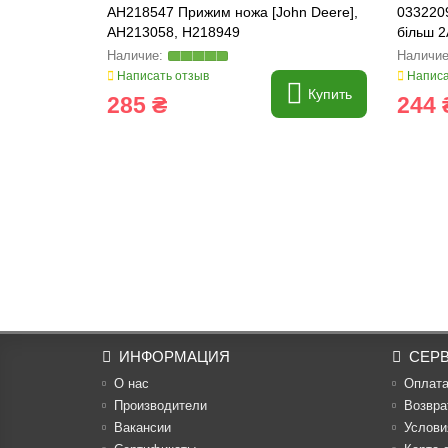
AH218547 Прижим ножа [John Deere],
0332209
AH213058, H218949
більш 
Написать отзыв
Написа
Купить
285 ₴
244 
ИНФОРМАЦИЯ
СЕР
О нас
Оплат
Производители
Возвра
Вакансии
Услови