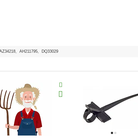
AZ34218
,
AH211795
,
DQ33029