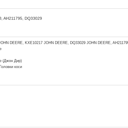
18, AH211795, DQ33029
JOHN DEERE, KXE10217 JOHN DEERE, DQ33029 JOHN DEERE, AH211795
e
e (Джон Дир)
 Головки коси