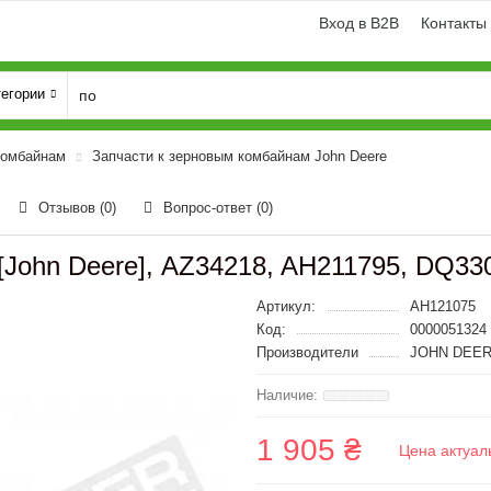
Вход в B2B
Контакты
тегории
комбайнам
Запчасти к зерновым комбайнам John Deere
Отзывов (0)
Вопрос-ответ
(0)
[John Deere], AZ34218, AH211795, DQ33
Артикул:
AH121075
Код:
0000051324
Производители
JOHN DEER
1 905 ₴
Цена актуал