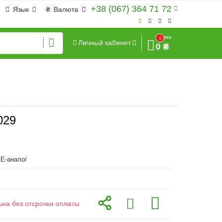
+38 (067) 364 71 72
Язык
₴
Валюта
Сумма
0
Личный кабинет
0 ₴
029
E-аналог
ьна без отсрочки оплаты