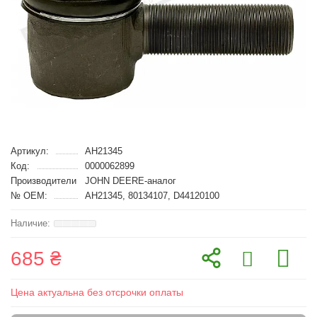
Артикул:
AH21345
Код:
0000062899
Производители
JOHN DEERE-аналог
№ OEM:
AH21345, 80134107, D44120100
685 ₴
Цена актуальна без отсрочки оплаты