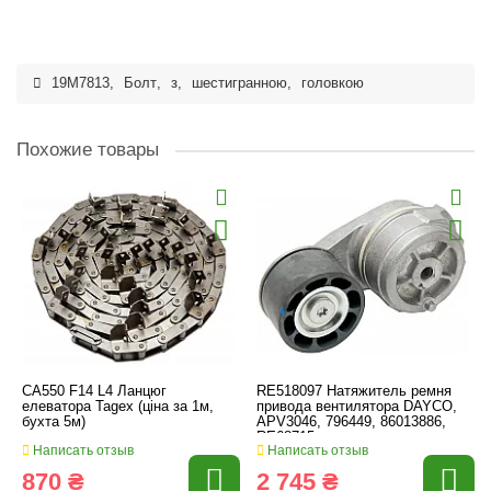
19M7813
,
Болт
,
з
,
шестигранною
,
головкою
Похожие товары
CA550 F14 L4 Ланцюг
RE518097 Натяжитель ремня
елеватора Tagex (ціна за 1м,
привода вентилятора DAYCO,
бухта 5м)
APV3046, 796449, 86013886,
RE68715
Написать отзыв
Написать отзыв
870 ₴
2 745 ₴