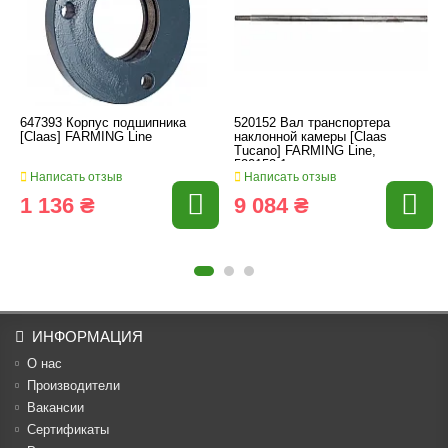
647393 Корпус подшипника
520152 Вал транспортера
[Claas] FARMING Line
наклонной камеры [Claas
Tucano] FARMING Line,
520152.1
Написать отзыв
Написать отзыв
1 136 ₴
9 084 ₴
ИНФОРМАЦИЯ
О нас
Производители
Вакансии
Cертификаты