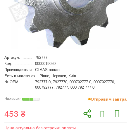
Артикул:
792777
Код:
0000019080
Производители
CLAAS-аналог
Есть в магазинах:
Рівне, Черкаси, Київ
№ OEM:
792777.0, 7927770, 000792777.0, 0007927770,
000792777, 792777, 000 792 777 0
Отправим завтра
453 ₴
Цена актуальна без отсрочки оплаты