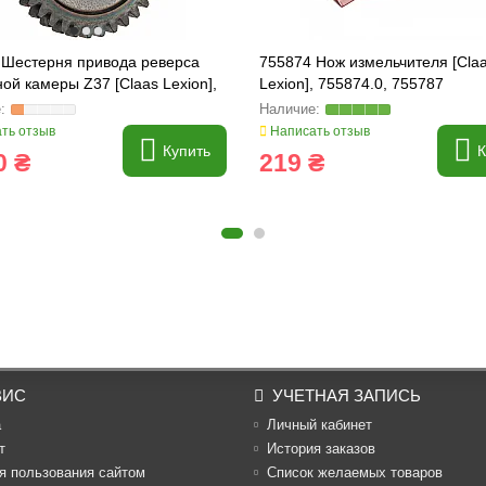
 Шестерня привода реверса
755874 Нож измельчителя [Cla
ой камеры Z37 [Claas Lexion],
Lexion], 755874.0, 755787
.0
ть отзыв
Написать отзыв
Купить
К
0 ₴
219 ₴
ВИС
УЧЕТНАЯ ЗАПИСЬ
а
Личный кабинет
т
История заказов
я пользования сайтом
Список желаемых товаров