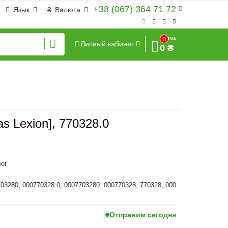
+38 (067) 364 71 72
Язык
₴
Валюта
Сумма
0
Личный кабинет
0 ₴
s Lexion], 770328.0
ог
703280, 000770328.0, 0007703280, 000770328, 770328, 000
Отправим сегодня