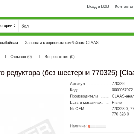
Вход в B2B
Контакты
тегории
комбайнам
Запчасти к зерновым комбайнам CLAAS
Отзывов (0)
Вопрос-ответ
(0)
 редуктора (без шестерни 770325) [Claa
Артикул:
770328
Код:
0000067972
Производители
CLAAS-анал
Есть в магазинах:
Рівне
№ OEM:
770328.0, 7
770 328 0