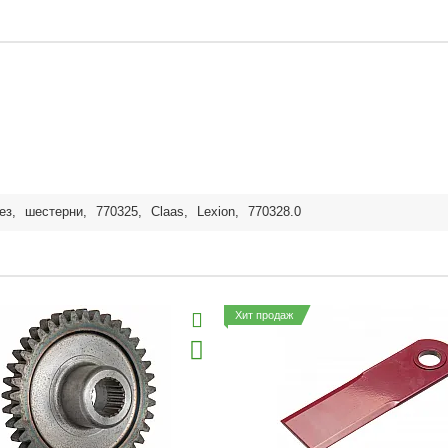
ез
,
шестерни
,
770325
,
Claas
,
Lexion
,
770328.0
Хит продаж