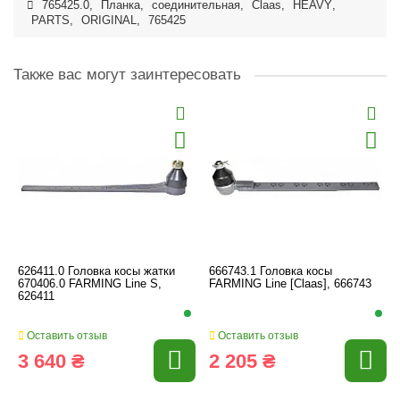
765425.0
,
Планка
,
соединительная
,
Claas
,
HEAVY
,
PARTS
,
ORIGINAL
,
765425
Также вас могут заинтересовать
626411.0 Головка косы жатки
666743.1 Головка косы
670406.0 FARMING Line S,
FARMING Line [Claas], 666743
626411
Оставить отзыв
Оставить отзыв
3 640 ₴
2 205 ₴