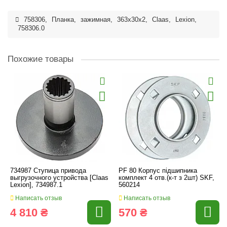
758306
,
Планка
,
зажимная
,
363x30x2
,
Claas
,
Lexion
,
758306.0
Похожие товары
734987 Ступица привода
PF 80 Корпус підшипника
выгрузочного устройства [Claas
комплект 4 отв.(к-т з 2шт) SKF,
Lexion], 734987.1
560214
Написать отзыв
Написать отзыв
4 810 ₴
570 ₴