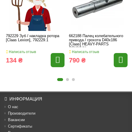
792229 Зуб / накладка ротора
662188 Палец колебательного
[Claas Lexion], 792229.1
привода / грохота D40x186
[Claas] HEAVY-PARTS
ORIGINAL
Написать отзыв
Написать отзыв
134 ₴
790 ₴
ИНФОРМАЦИЯ
О нас
Производители
Вакансии
Cертификаты