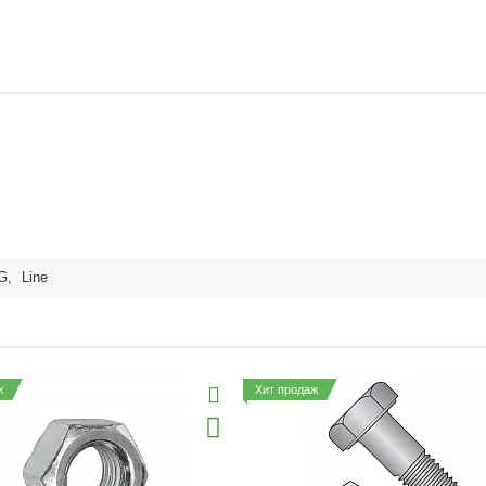
G
,
Line
ж
Хит продаж