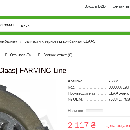
Вход в B2B
Контакты
тегории
комбайнам
Запчасти к зерновым комбайнам CLAAS
Отзывов (0)
Вопрос-ответ
(0)
Claas] FARMING Line
Артикул:
753841
Код:
0000007190
Производители
CLAAS-анал
№ OEM:
753841, 753
2 117 ₴
Цена актуал