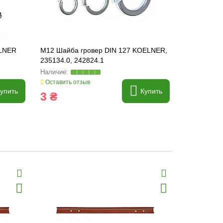
ELNER
M12 Шайба гровер DIN 127 KOELNER,
645932 Звез
235134.0, 242824.1
HEAVY-PAR
Оставить отзыв
Оставить о
упить
Купить
3 ₴
3 174 