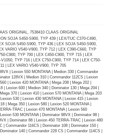
LAAS ORIGINAL, 7538410 CLAAS ORIGINAL
N SOJA S450-S900, TYP 439 | LEX/TUC C370-C490,
LEX SOJA S450-S900, TYP 436 | LEX SOJA S450-S900,
EX VARIO V540-V900, TYP 712 | LEX C390-C660, TYP
750-C900, TYP 700 | LEX C450-C900, TYP 715 | LEX
V1050, TYP 716 | LEX C750-C900, TYP 714 | LEX C750-
11 | LEX VARIO V540-V900, TYP 705
08VX | Lexion 550 MONTANA | Medion 330 | Commandor
inator 128VX | Medion 310 | Commandor 112CS | Lexion
n 560 | Lexion 420 MONTANA | Mega 208 | Mega 202 |
8 | Lexion 600 | Medion 340 | Dominator 130 | Mega 204 |
| Mega 370 | Lexion 410 | Lexion 570 MONTANA | Mega 203
 Lexion 530 | Lexion 430 MONTANA | Lexion 415 | Lexion
218 | Mega 350 | Lexion 580 | Lexion 520 MONTANA |
TERRA-TRAC | Lexion 470 MONTANA | Lexion 560
exion 530 MONTANA | Dominator 98VX | Dominator 98 |
8VX | Dominator 88 | Lexion 450 TERRA-TRAC | Lexion 480
| Commandor 116CS | Dominator 108 | Dominator 150 |
| Dominator 140 | Commandor 228 CS | Commandor 114CS |