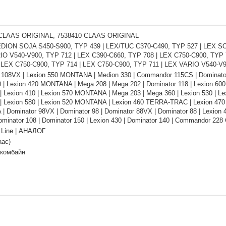
 CLAAS ORIGINAL, 7538410 CLAAS ORIGINAL
ION SOJA S450-S900, TYP 439 | LEX/TUC C370-C490, TYP 527 | LEX SO
IO V540-V900, TYP 712 | LEX C390-C660, TYP 708 | LEX C750-C900, TYP 
 LEX C750-C900, TYP 714 | LEX C750-C900, TYP 711 | LEX VARIO V540-V
 108VX | Lexion 550 MONTANA | Medion 330 | Commandor 115CS | Dominator
 | Lexion 420 MONTANA | Mega 208 | Mega 202 | Dominator 118 | Lexion 600 |
| Lexion 410 | Lexion 570 MONTANA | Mega 203 | Mega 360 | Lexion 530 | Le
| Lexion 580 | Lexion 520 MONTANA | Lexion 460 TERRA-TRAC | Lexion 47
 Dominator 98VX | Dominator 98 | Dominator 88VX | Dominator 88 | Lexi
ominator 108 | Dominator 150 | Lexion 430 | Dominator 140 | Commandor 22
Line | АНАЛОГ
аас)
 комбайн