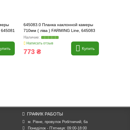
амеры
645083.0 Планка наклонной камеры
680490.1 П
, 645081
710мм ( ліва ) FARMING Line, 645083
FARMING Li
Написать отзыв
Написать о
упить
Купить
773 ₴
179 ₴
ГРАФИК РАБОТЫ
м. Рівне, провулок Робітничий, 6а
Понеділок - П’ятниця: 09:00-18:00
