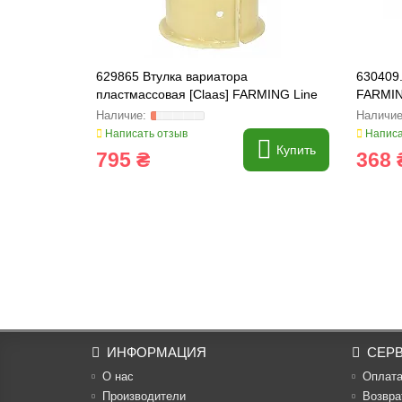
629865 Втулка вариатора
630409
пластмассовая [Claas] FARMING Line
FARMIN
Написать отзыв
Написа
Купить
795 ₴
368 
ИНФОРМАЦИЯ
СЕР
О нас
Оплат
Производители
Возвра