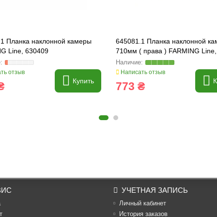
.1 Планка наклонной камеры
645081.1 Планка наклонной к
G Line, 630409
710мм ( права ) FARMING Line
ть отзыв
Написать отзыв
Купить
К
₴
773 ₴
ВИС
УЧЕТНАЯ ЗАПИСЬ
а
Личный кабинет
т
История заказов