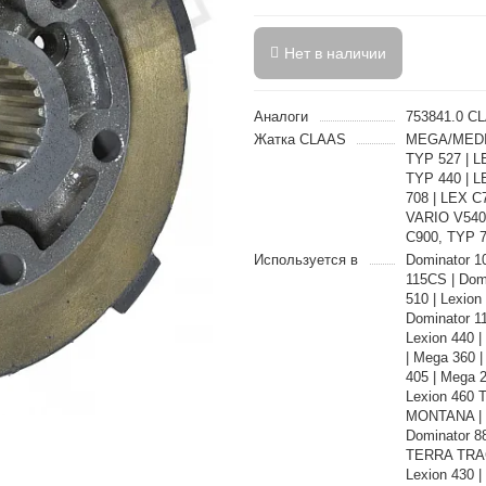
Нет в наличии
Аналоги
753841.0 C
Жатка CLAAS
MEGA/MEDIO
TYP 527 | 
TYP 440 | L
708 | LEX C
VARIO V540-
C900, TYP 7
Используется в
Dominator 1
115CS | Dom
510 | Lexio
Dominator 11
Lexion 440 
| Mega 360 |
405 | Mega 
Lexion 460 
MONTANA | L
Dominator 8
TERRA TRAC 
Lexion 430 