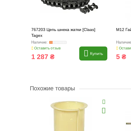
жное DIN
767203 Цепь шнека жатки [Claas]
M12 Га
Tagex
Оставить отзыв
Остави
Купить
Купить
1 287 ₴
5 ₴
Похожие товары