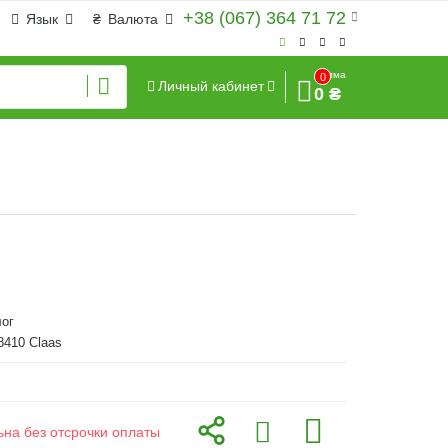
+38 (067) 364 71 72
Язык
₴
Валюта
Сумма
0
Личный кабинет
0 ₴
ог
8410 Claas
ьна без отсрочки оплаты