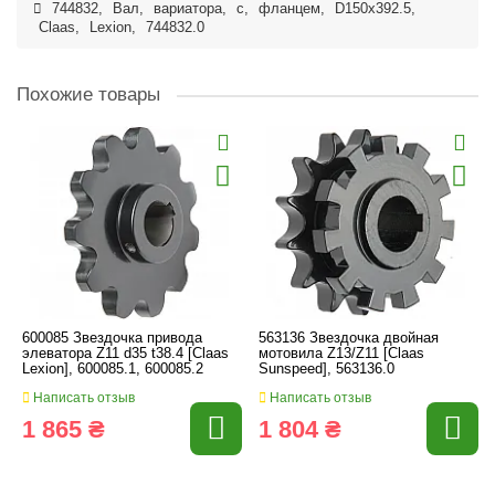
744832
,
Вал
,
вариатора
,
с
,
фланцем
,
D150x392.5
,
Claas
,
Lexion
,
744832.0
Похожие товары
600085 Звездочка привода
563136 Звездочка двойная
элеватора Z11 d35 t38.4 [Claas
мотовила Z13/Z11 [Claas
Lexion], 600085.1, 600085.2
Sunspeed], 563136.0
Написать отзыв
Написать отзыв
1 865 ₴
1 804 ₴