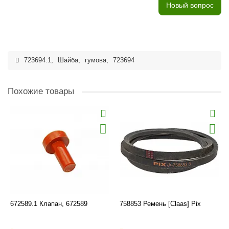
Новый вопрос
723694.1
,
Шайба
,
гумова
,
723694
Похожие товары
672589.1 Клапан, 672589
758853 Ремень [Claas] Pix