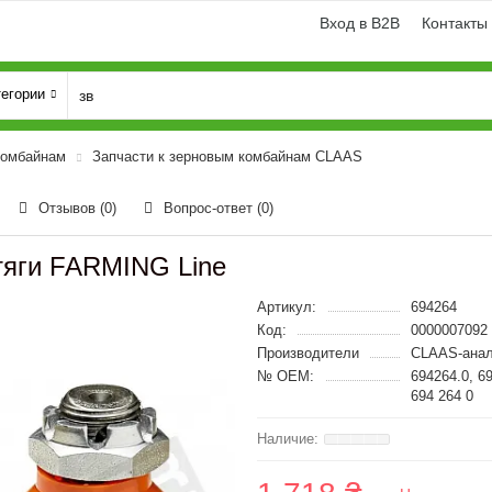
Вход в B2B
Контакты
тегории
комбайнам
Запчасти к зерновым комбайнам CLAAS
Отзывов (0)
Вопрос-ответ
(0)
тяги FARMING Line
Артикул:
694264
Код:
0000007092
Производители
CLAAS-анал
№ OEM:
694264.0, 6
694 264 0