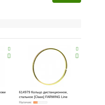
езки
614979 Кольцо дистанционное,
645931.2 Ф
стальное [Claas] FARMING Line
муфты [Cla