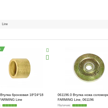
,
Line
ж
Втулка бронзовая 18*24*18
061196.0 Втулка ножа соломор
 FARMING Line
FARMING Line, 061196