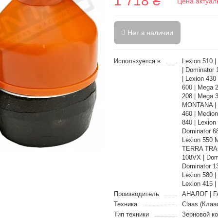
1 718 ₴
Цена актуал
Нет в наличии
Используется в
Lexion 510 |
| Dominator 
| Lexion 430
600 | Mega 2
208 | Mega 
MONTANA | L
460 | Medion
840 | Lexion
Dominator 68
Lexion 550 
TERRA TRAC 
108VX | Dom
Dominator 13
Lexion 580 |
Lexion 415 |
Производитель
АНАЛОГ | F
Техника
Claas (Клаа
Тип техники
Зерновой к