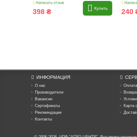
Написать отзыв
Написа
Купить
398 ₴
240 
ИНФОРМАЦИЯ
СЕР
О нас
Оплат
Производители
Возвра
Вакансии
Услови
Cертификаты
Карта 
Рекомендации
Достав
Контакты
© 2006-2026,
ЧПФ "АГРО-ЦЕНТР"
. Все права защище