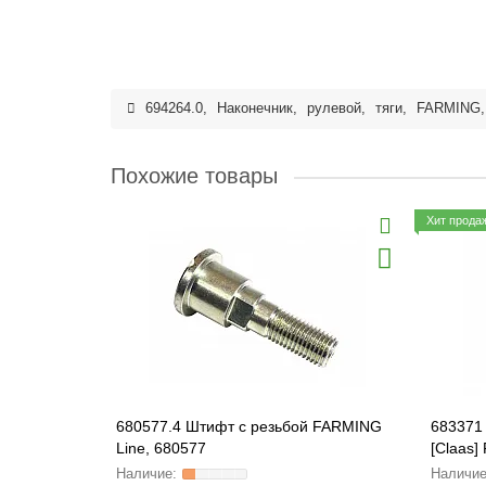
694264.0
,
Наконечник
,
рулевой
,
тяги
,
FARMING
Похожие товары
Хит прода
680577.4 Штифт с резьбой FARMING
683371 
Line, 680577
[Claas]