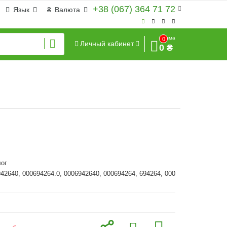
+38 (067) 364 71 72
Язык
₴
Валюта
Сумма
0
Личный кабинет
0 ₴
ог
942640, 000694264.0, 0006942640, 000694264, 694264, 000