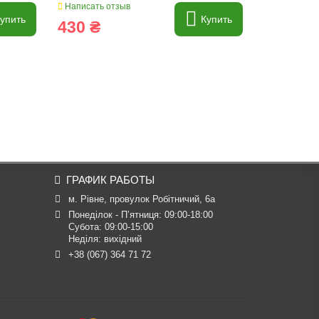
Написать отзыв
Написать о
упить
Купить
430 ₴
2 385 
ГРАФИК РАБОТЫ
м. Рівне, провулок Робітничий, 6а
Понеділок - П’ятниця: 09:00-18:00

Субота: 09:00-15:00

Неділя: вихідний
+38 (067) 364 71 72