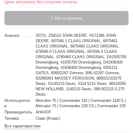
Цена актуальна без отсрочки оплаты
Нет в наличии
Аналоги
20721, Z59114 JOHN DEERE, H171386 JOHN
DEERE, 687046.1 CLAAS ORIGINAL, 6870461
CLAAS ORIGINAL, 6870460 CLAAS ORIGINAL,
678046.0 CLAAS ORIGINAL, 687046.0 CLAAS
ORIGINAL, 6780460 CLAAS ORIGINAL, D41935700
Dronningborg, 41935700 Dronningborg, D41936400
Dronningborg, 41936400 Dronningborg, 0301211
GATES, B9502297 Grimme, B95.02297 Grimme,
832882M1 MASSEY FERGUSON, 880022153275
Deutz, 01145215 Deutz, 0114 5215 Deutz, 86518260
NEW HOLLAND, 1145215 Deutz, 088-002215-3.275
Deutz
Используется
Mercator 75 | Commandor 116 | Commandor 116CS |
в
Mercator 70 | Commandor 228 CS | Commandor 228
Производитель
АНАЛОГ
Техника
Claas (Клаас)
Все характеристики