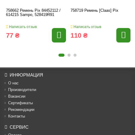
758662 Ремень Pix 84452112 /
758719 Ремень [Claas] Pix
614215 Sampo, 528419R91
Написать отзыв
Написать отзыв
77 ₴
110 ₴
ИНФОРМАЦИЯ
О нас
Производители
Вакансии
Cертификаты
Рекомендации
Контакты
СЕРВИС