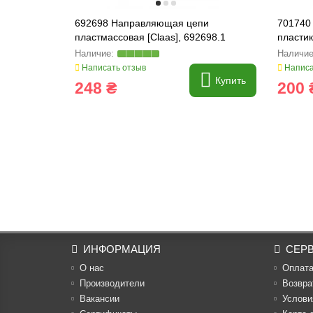
692698 Направляющая цепи
701740
пластмассовая [Claas], 692698.1
пластик
Написать отзыв
Написа
Купить
248 ₴
200 
ИНФОРМАЦИЯ
СЕР
О нас
Оплат
Производители
Возвра
Вакансии
Услови