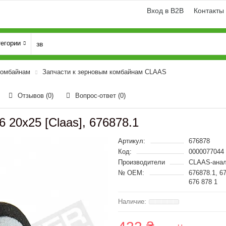
Вход в B2B
Контакты
тегории
комбайнам
Запчасти к зерновым комбайнам CLAAS
Отзывов (0)
Вопрос-ответ
(0)
 20x25 [Claas], 676878.1
Артикул:
676878
Код:
0000077044
Производители
CLAAS-анал
№ OEM:
676878.1, 6
676 878 1