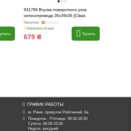
931789 Втулка поворотного узла
941104 Нак
силосопровода 35x39x35 [Claas
941104.1
Jaguar], 931789.0
Написать отзыв
Написать о
упить
Купить
679 ₴
261 ₴
ГРАФИК РАБОТЫ
м. Рівне, провулок Робітничий, 6а
Понеділок - П’ятниця: 09:00-18:00

Субота: 09:00-15:00

Неділя: вихідний