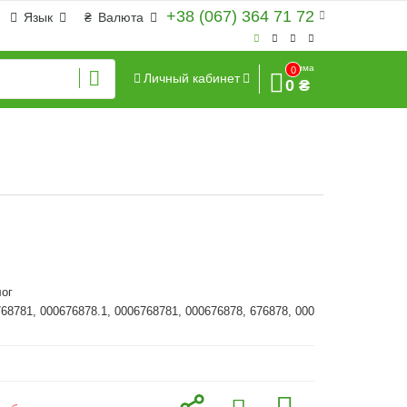
+38 (067) 364 71 72
Язык
₴
Валюта
Сумма
0
Личный кабинет
0 ₴
ог
768781, 000676878.1, 0006768781, 000676878, 676878, 000