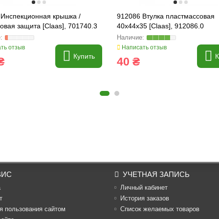
 Инспекционная крышка /
912086 Втулка пластмассовая
овая защита [Claas], 701740.3
40x44x35 [Claas], 912086.0
ть отзыв
Написать отзыв
Купить
К
₴
40 ₴
ВИС
УЧЕТНАЯ ЗАПИСЬ
а
Личный кабинет
т
История заказов
я пользования сайтом
Список желаемых товаров