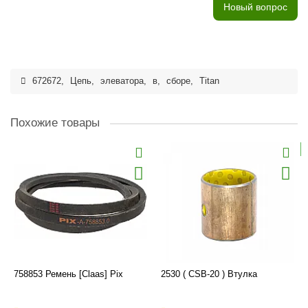
Новый вопрос
672672
,
Цепь
,
элеватора
,
в
,
сборе
,
Titan
Похожие товары
758853 Ремень [Claas] Pix
2530 ( CSB-20 ) Втулка