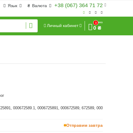
+38 (067) 364 71 72
Язык
₴
Валюта
Сумма
0
Личный кабинет
0 ₴
ог
725891, 000672589.1, 0006725891, 000672589, 672589, 000
Отправим завтра