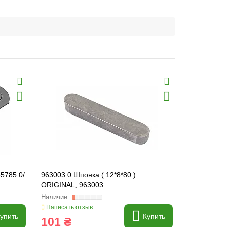
5785.0/
963003.0 Шпонка ( 12*8*80 )
181741.0 П
ORIGINAL, 963003
бичей на б
181741
Написать отзыв
Написать о
упить
Купить
101 ₴
2 759 