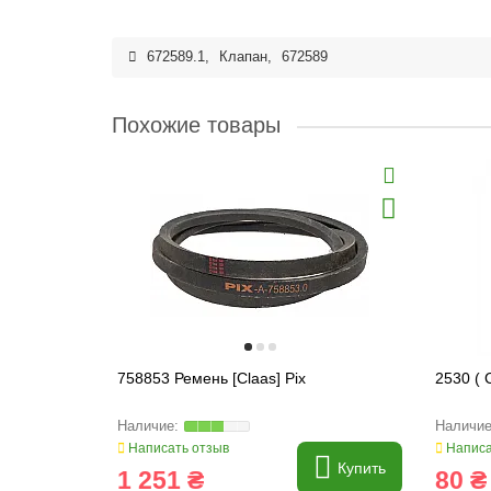
672589.1
,
Клапан
,
672589
Похожие товары
758853 Ремень [Claas] Pix
2530 ( 
Написать отзыв
Написа
Купить
1 251 ₴
80 ₴