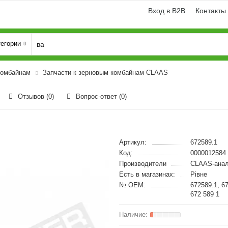
Вход в B2B
Контакты
тегории
комбайнам
Запчасти к зерновым комбайнам CLAAS
Отзывов (0)
Вопрос-ответ
(0)
Артикул:
672589.1
Код:
0000012584
Производители
CLAAS-анал
Есть в магазинах:
Рівне
№ OEM:
672589.1, 6
672 589 1