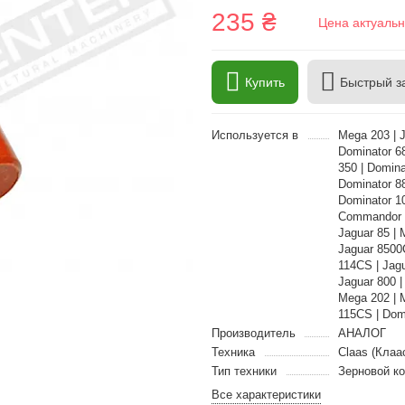
235 ₴
Цена актуальн
Купить
Быстрый з
Используется в
Mega 203 | J
Dominator 68
350 | Domina
Dominator 8
Dominator 10
Commandor 1
Jaguar 85 | 
Jaguar 8500
114CS | Jagu
Jaguar 800 |
Mega 202 | 
115CS | Dom
Производитель
АНАЛОГ
Техника
Claas (Клаа
Тип техники
Зерновой к
Все характеристики