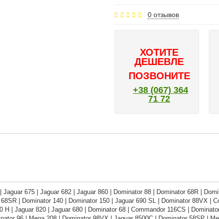
0 отзывов
ХОТИТЕ
ДЕШЕВЛЕ
ПОЗВОНИТЕ
+38 (067) 364
71 72
 Jaguar 675 | Jaguar 682 | Jaguar 860 | Dominator 88 | Dominator 68R | Domi
 68SR | Dominator 140 | Dominator 150 | Jaguar 690 SL | Dominator 88VX | 
0 H | Jaguar 820 | Jaguar 680 | Dominator 68 | Commandor 116CS | Dominator
inator 96 | Mega 208 | Dominator 98VX | Jaguar 8500C | Dominator 58SP | Me