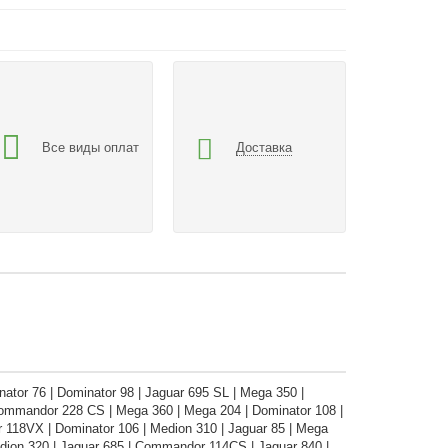
Все виды оплат
Доставка
nator 76 | Dominator 98 | Jaguar 695 SL | Mega 350 |
Commandor 228 CS | Mega 360 | Mega 204 | Dominator 108 |
 118VX | Dominator 106 | Medion 310 | Jaguar 85 | Mega
dion 320 | Jaguar 685 | Commandor 114CS | Jaguar 840 |