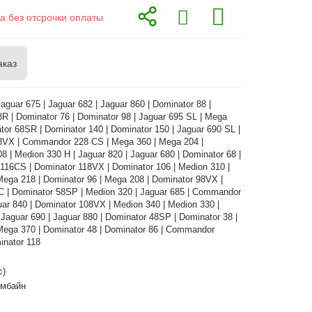
а без отсрочки оплаты
аказ
aguar 675 | Jaguar 682 | Jaguar 860 | Dominator 88 |
R | Dominator 76 | Dominator 98 | Jaguar 695 SL | Mega
tor 68SR | Dominator 140 | Dominator 150 | Jaguar 690 SL |
8VX | Commandor 228 CS | Mega 360 | Mega 204 |
8 | Medion 330 H | Jaguar 820 | Jaguar 680 | Dominator 68 |
16CS | Dominator 118VX | Dominator 106 | Medion 310 |
Mega 218 | Dominator 96 | Mega 208 | Dominator 98VX |
C | Dominator 58SP | Medion 320 | Jaguar 685 | Commandor
ar 840 | Dominator 108VX | Medion 340 | Medion 330 |
 Jaguar 690 | Jaguar 880 | Dominator 48SP | Dominator 38 |
Mega 370 | Dominator 48 | Dominator 86 | Commandor
inator 118
с)
омбайн