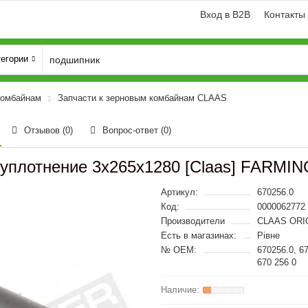
Вход в B2B
Контакты
тегории
комбайнам
Запчасти к зерновым комбайнам CLAAS
Отзывов (0)
Вопрос-ответ
(0)
 уплотнение 3x265x1280 [Claas] FARMING
Артикул:
670256.0
Код:
0000062772
Производители
CLAAS ORI
Есть в магазинах:
Рівне
№ OEM:
670256.0, 6
670 256 0