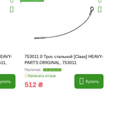
HEAVY-
753011.0 Трос стальной [Claas] HEAVY-
629695 Кор
11,
PARTS ORIGINAL, 753011
HEAVY-PART
Написать отзыв
Написать о
упить
Купить
512 ₴
1 447 