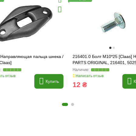
 Направляющая пальца шнека /
216401.0 Болт M10*25 [Claas] 
Claas]
PARTS ORIGINAL, 216401, 5025
03M7191
ть отзыв
Написать отзыв
Купить
К
12 ₴