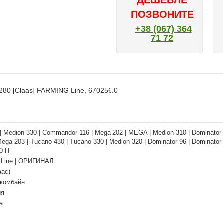
ДЕШЕВЛЕ
ПОЗВОНИТЕ
+38 (067) 364
71 72
80 [Claas] FARMING Line, 670256.0
| Medion 330 | Commandor 116 | Mega 202 | MEGA | Medion 310 | Dominator 
Mega 203 | Tucano 430 | Tucano 330 | Medion 320 | Dominator 96 | Dominat
0 H
Line | ОРИГИНАЛ
аас)
 комбайн
ия
а