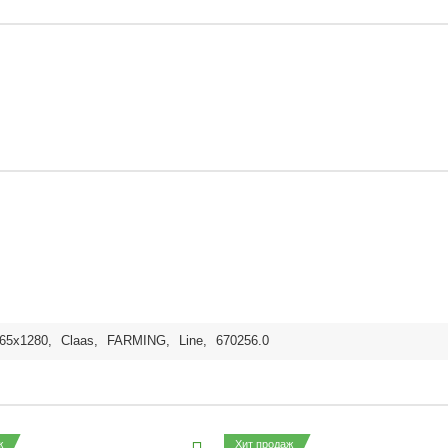
65x1280
,
Claas
,
FARMING
,
Line
,
670256.0
ж
Хит продаж