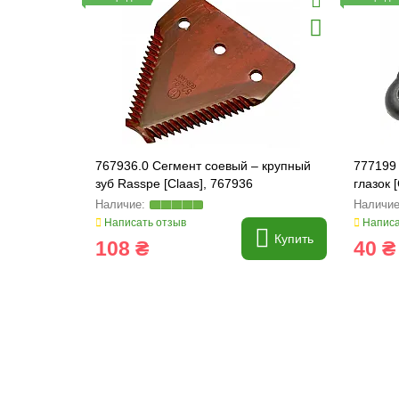
767936.0 Сегмент соевый – крупный
777199
зуб Rasspe [Claas], 767936
глазок [
Написать отзыв
Написа
Купить
108 ₴
40 ₴