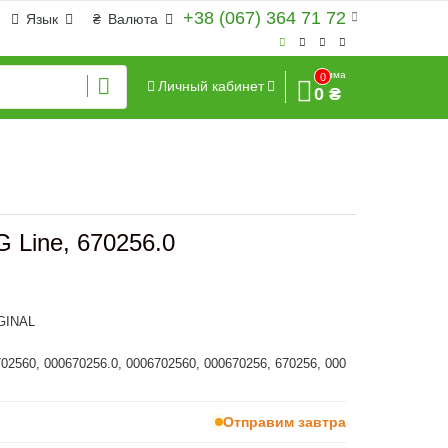
+38 (067) 364 71 72
Язык
₴
Валюта
Сумма
0
Личный кабинет
0 ₴
 Line, 670256.0
GINAL
702560, 000670256.0, 0006702560, 000670256, 670256, 000
Отправим завтра