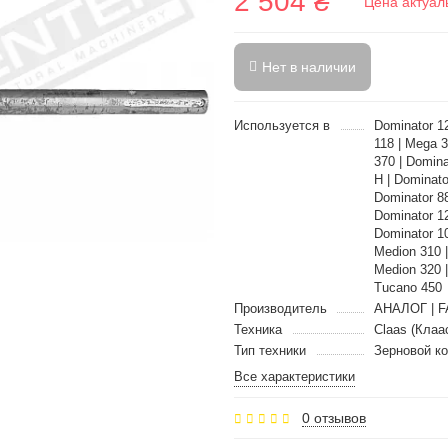
2 504 ₴
Цена актуал
Нет в наличии
Используется в
Dominator 1
118 | Mega 3
370 | Domina
H | Dominato
Dominator 8
Dominator 12
Dominator 10
Medion 310 
Medion 320 
Tucano 450
Производитель
АНАЛОГ | F
Техника
Claas (Клаа
Тип техники
Зерновой к
Все характеристики
0 отзывов