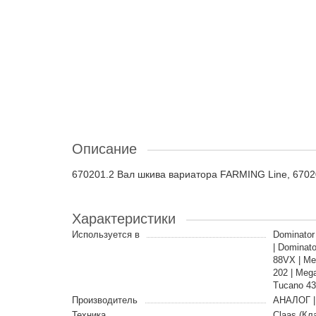
Описание
670201.2 Вал шкива вариатора FARMING Line, 670
Характеристики
Используется в
Dominator
| Dominato
88VX | Me
202 | Meg
Tucano 43
Производитель
АНАЛОГ |
Техника
Claas (Кл