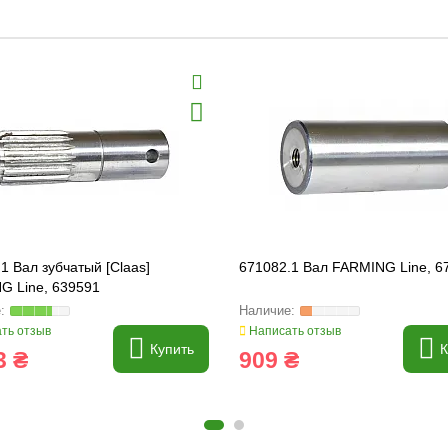
1 Вал зубчатый [Claas]
671082.1 Вал FARMING Line, 6
G Line, 639591
ть отзыв
Написать отзыв
Купить
К
3 ₴
909 ₴