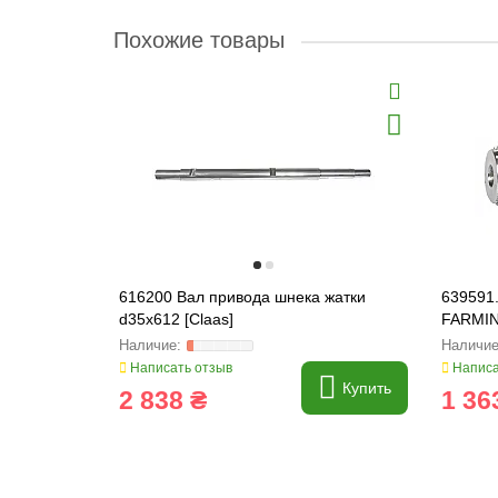
Похожие товары
616200 Вал привода шнека жатки
639591.
d35x612 [Claas]
FARMIN
Написать отзыв
Написа
Купить
2 838 ₴
1 36