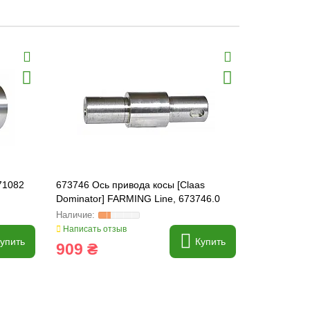
71082
673746 Ось привода косы [Claas
648179 Про
Dominator] FARMING Line, 673746.0
[Claas] FA
Написать отзыв
Написать о
упить
Купить
909 ₴
3 469 