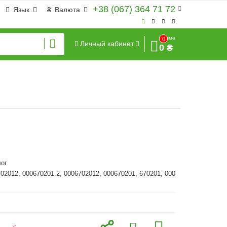
+38 (067) 364 71 72
Язык
₴
Валюта
Сумма
0
Личный кабинет
0 ₴
ог
702012, 000670201.2, 0006702012, 000670201, 670201, 000