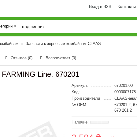
Вход в B2B
Контакты
тегории
комбайнам
Запчасти к зерновым комбайнам CLAAS
Отзывов (0)
Вопрос-ответ
(0)
 FARMING Line, 670201
Артикул:
670201.00
Код:
0000007178
Производители
CLAAS-анал
№ OEM:
670201.2, 6
670 201 2