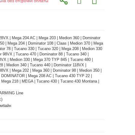
ьна без отсрочки оплаты
28VX | Mega 204 AC | Mega 203 | Medion 360 | Dominator
50 | Mega 204 | Dominator 108 | Claas | Medion 370 | Mega
tor 78 | Tucano 330 | Tucano 320 | Mega 208 | Medion 330
r 98VX | Tucano 470 | Dominator 88 | Tucano 340 |
8VX | Medion 330 | Mega 370 TYP 845 | Tucano 480 |
8 | Medion 340 | Tucano 440 | Dominator 118VX |
8VX | Mega 202 | Mega 360 | Dominator 98 | Medion 350 |
| DOMINATOR | Mega 208 AC | Tucano 430 TYP 22 |
| Mega 218 | MEGA | Tucano 430 | Tucano 430 Montana |
ARMING Line
с)
омбайн