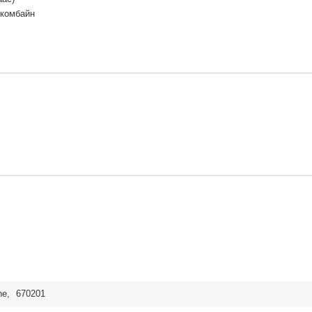
 комбайн
ne
,
670201