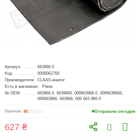
Артикул:
663966.0
Код:
0000062750
Производители
CLAAS-аналог
Есть в магазинах:
Рівне
№ OEM:
663966.0, 6639660, 000663966.0, 0006639660,
000663966, 663966, 000 663 966 0
Отправим сегодня
627 ₴